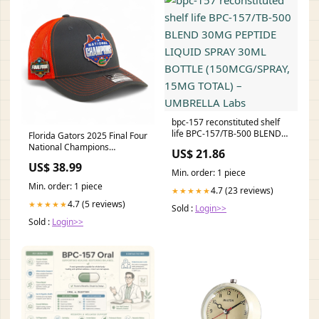
bpc-157 reconstituted shelf
life BPC-157/TB-500 BLEND
Florida Gators 2025 Final Four
30MG PEPTIDE LIQUID SPRAY
National Champions
US$ 21.86
30ML BOTTLE
Snapback Trucker Hat-
US$ 38.99
(150MCG/SPRAY, 15MG
Charcoal/ Orange Decky
Min. order: 1 piece
TOTAL) – UMBRELLA Labs
Min. order: 1 piece
4.7 (23 reviews)
★★★★★
4.7 (5 reviews)
★★★★★
Sold :
Login>>
Sold :
Login>>