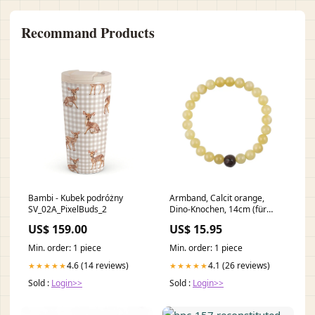
Recommand Products
Bambi - Kubek podróżny
Armband, Calcit orange,
SV_02A_PixelBuds_2
Dino-Knochen, 14cm (für
Kinder) Kindgerecht
US$ 159.00
US$ 15.95
Min. order: 1 piece
Min. order: 1 piece
4.6 (14 reviews)
4.1 (26 reviews)
★★★★★
★★★★★
Sold :
Login>>
Sold :
Login>>