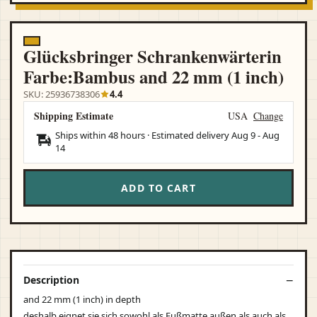
Glücksbringer Schrankenwärterin
Farbe:Bambus and 22 mm (1 inch)
SKU: 25936738306
4.4
Shipping Estimate
USA
Change
Ships within 48 hours · Estimated delivery
Aug 9
-
Aug
14
ADD TO CART
Description
and 22 mm (1 inch) in depth
deshalb eignet sie sich sowohl als Fußmatte außen als auch als