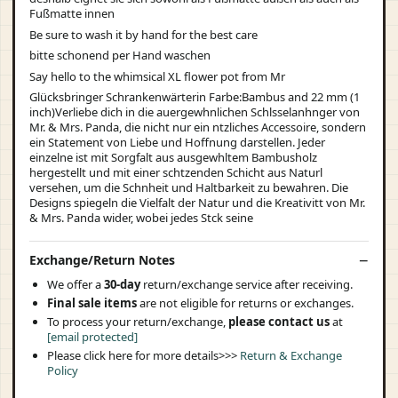
Fußmatte innen
Be sure to wash it by hand for the best care
bitte schonend per Hand waschen
Say hello to the whimsical XL flower pot from Mr
Glücksbringer Schrankenwärterin Farbe:Bambus and 22 mm (1
inch)Verliebe dich in die auergewhnlichen Schlsselanhnger von
Mr. & Mrs. Panda, die nicht nur ein ntzliches Accessoire, sondern
ein Statement von Liebe und Hoffnung darstellen. Jeder
einzelne ist mit Sorgfalt aus ausgewhltem Bambusholz
hergestellt und mit einer schtzenden Schicht aus Naturl
versehen, um die Schnheit und Haltbarkeit zu bewahren. Die
Designs spiegeln die Vielfalt der Natur und die Kreativitt von Mr.
& Mrs. Panda wider, wobei jedes Stck seine
Exchange/Return Notes
We offer a
30-day
return/exchange service after receiving.
Final sale items
are not eligible for returns or exchanges.
To process your return/exchange,
please contact us
at
[email protected]
Please click here for more details>>>
Return & Exchange
Policy